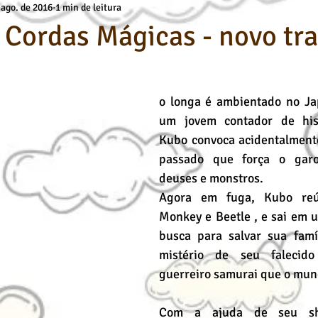
 ago. de 2016
1 min de leitura
a
Básicos Kids
deuses
Técnicas de Pintura
Cursos O
 Cordas Mágicas - novo tra
Desenho Artístico
Cursos de Desenho
Pintura a Óleo
o longa é ambientado no Ja
um jovem contador de his
Kubo convoca acidentalmente
passado que força o garo
deuses e monstros.
Agora em fuga, Kubo reú
Monkey e Beetle , e sai em 
busca para salvar sua famíl
mistério de seu falecido
guerreiro samurai que o mun
Com a ajuda de seu sh