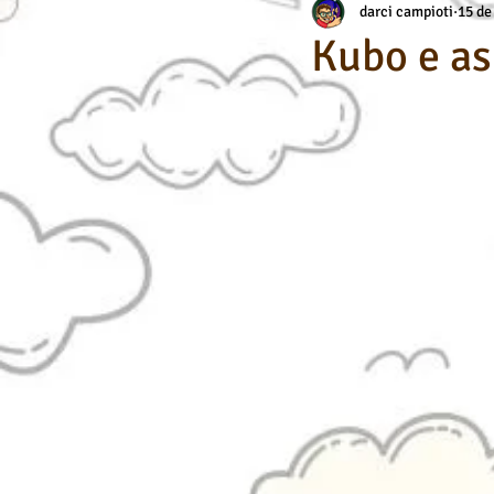
darci campioti
15 de
Aerografia
Habilidade Específic
Kubo e as
Dicas de Arte / Desenho
Cursos