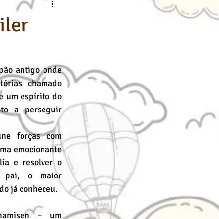
nline
Desenho Básico
iler
pão antigo onde 
tórias chamado 
 um espírito do 
to a perseguir 
ne forças com 
uma emocionante 
ia e resolver o 
 pai, o maior 
do já conheceu.
amisen – um 