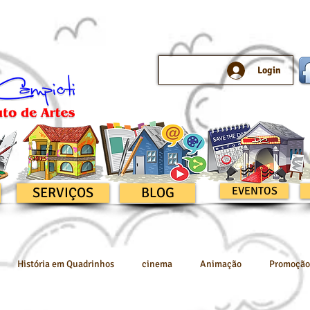
Login
SERVIÇOS
BLOG
EVENTOS
História em Quadrinhos
cinema
Animação
Promoção