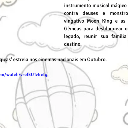
instrumento musical mágico –
contra deuses e monstros
vingativo Moon King e as 
Gêmeas para desbloquear o 
legado, reunir sua família
destino.
gicas‘ estreia nos cinemas nacionais em Outubro.
om/watch?v=cfEUTvIrctg