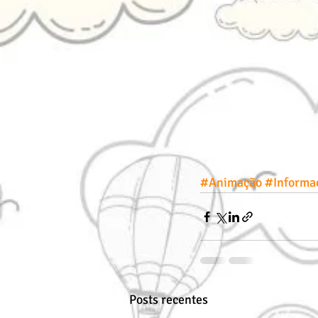
#Animação
#Informa
Posts recentes