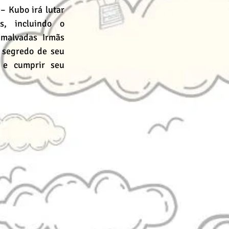
 Kubo irá lutar 
, incluindo o 
malvadas Irmãs 
segredo de seu 
 e cumprir seu 