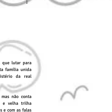
nline
Desenho Básico
 que lutar para 
a família unida 
tério da real 
 mas não conta 
e velha trilha 
s e com as falas 