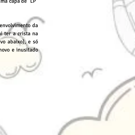
uma capa de "LP" 
envolvimento da 
 ter a crista na 
o abaixo), e só 
ovo e inusitado 