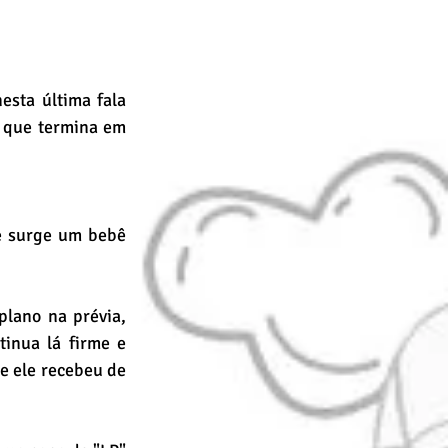
sta última fala 
que termina em 
 surge um bebê 
lano na prévia, 
nua lá firme e 
e ele recebeu de 