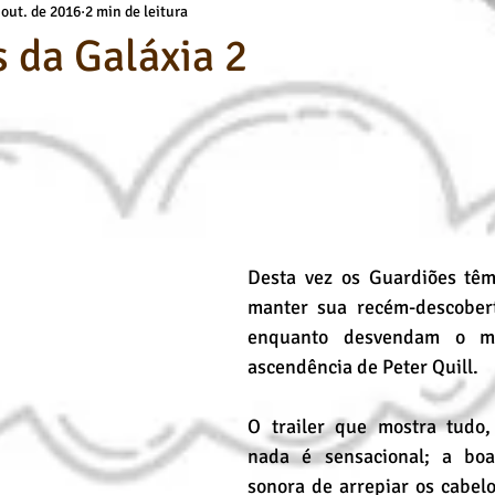
 out. de 2016
2 min de leitura
a
Básicos Kids
deuses
Técnicas de Pintura
Cursos O
 da Galáxia 2
Desenho Artístico
Cursos de Desenho
Pintura a Óleo
Desta vez os Guardiões têm
manter sua recém-descobert
enquanto desvendam o mis
ascendência de Peter Quill. 
O trailer que mostra tudo,
nada é sensacional; a boa 
sonora de arrepiar os cabelo