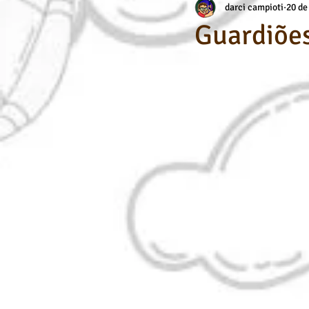
darci campioti
20 de
Aerografia
Habilidade Específic
Guardiões
Dicas de Arte / Desenho
Cursos