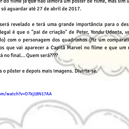
er do filme já que não lembra um pôster de filme, mas sim 
é só aguardar até 27 de abril de 2017.
 será revelado e terá uma grande importância para o des
legal é que o "pai de criação" de Peter, Yondu Udonta, vai
do) com o personagem dos quadrinhos (fiz um comparativ
os que vai aparecer a Capitã Marvel no filme e que um n
 no final... Quem será????
s o pôster e depois mais imagens. Divirta-se.
com/watch?v=O7kj18N17AA