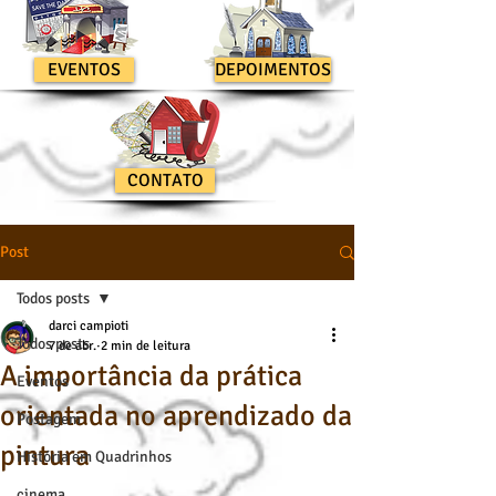
EVENTOS
DEPOIMENTOS
CONTATO
Post
Todos posts
darci campioti
Todos posts
7 de abr.
2 min de leitura
A importância da prática
Eventos
orientada no aprendizado da
Postagem
pintura
História em Quadrinhos
cinema