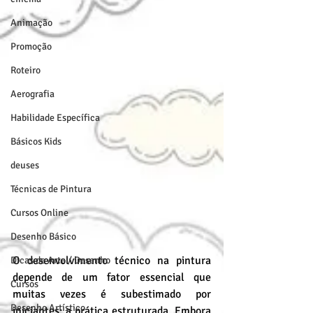
Animação
Promoção
Roteiro
Aerografia
Habilidade Específica
Básicos Kids
deuses
Técnicas de Pintura
Cursos Online
Desenho Básico
O desenvolvimento técnico na pintura 
Dicas de Arte / Desenho
depende de um fator essencial que 
Cursos
muitas vezes é subestimado por 
Desenho Artístico
iniciantes: a prática estruturada. Embora 