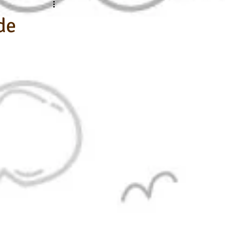
nline
Desenho Básico
de