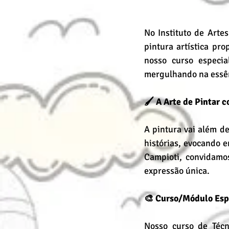
No Instituto de Arte
pintura artística pr
nosso curso especia
mergulhando na essên
🖌️ A Arte de Pintar 
A pintura vai além d
histórias, evocando e
Campioti, convidamos
expressão única.
🎨 Curso/Módulo Esp
Nosso curso de Técn