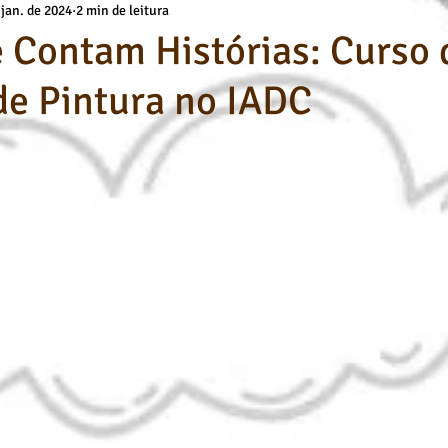
 jan. de 2024
2 min de leitura
a
Básicos Kids
deuses
Técnicas de Pintura
Cursos O
 Contam Histórias: Curso 
de Pintura no IADC
Desenho Artístico
Cursos de Desenho
Pintura a Óleo