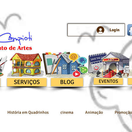
Login
SERVIÇOS
BLOG
EVENTOS
História em Quadrinhos
cinema
Animação
Promoção