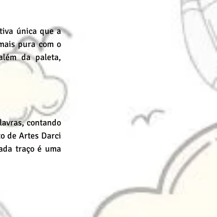
iva única que a 
mais pura com o 
lém da paleta, 
avras, contando 
o de Artes Darci 
ada traço é uma 