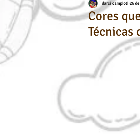
darci campioti
26 de
Aerografia
Habilidade Específic
Cores que
Técnicas 
Dicas de Arte / Desenho
Cursos