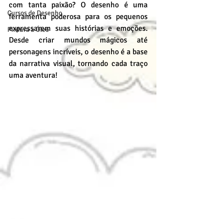
com tanta paixão? O desenho é uma 
Cursos de Desenho
ferramenta poderosa para os pequenos 
expressarem suas histórias e emoções. 
Pintura a Óleo
Desde criar mundos mágicos até 
personagens incríveis, o desenho é a base 
da narrativa visual, tornando cada traço 
uma aventura!