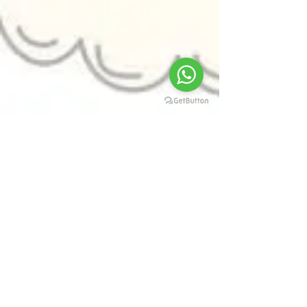
#IADC
#desenho
#quadrinhos
#cursosderoteiro
#criatividade
#curso
#DicasArteeDesenho
#CriatividadeSemLimites
#darcicampioti
#arteportodaaparte
#espalhandoarte
#cursodedesenho
#escoladedesenho
#conceptdesign
#conceptart