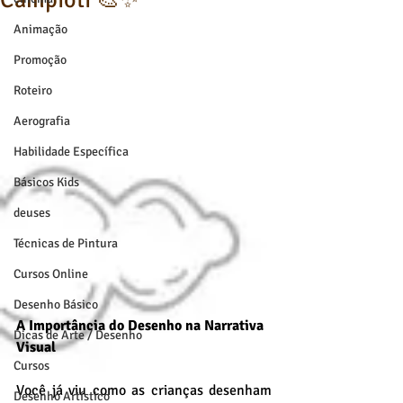
Campioti 🎨✨
Animação
Promoção
Roteiro
Aerografia
Habilidade Específica
Básicos Kids
deuses
Técnicas de Pintura
Cursos Online
Desenho Básico
A Importância do Desenho na Narrativa 
Dicas de Arte / Desenho
Visual
Cursos
Você já viu como as crianças desenham 
Desenho Artístico