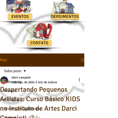
EVENTOS
DEPOIMENTOS
CONTATO
Post
Todos posts
darci campioti
Todos posts
3 de ago. de 2024
2 min de leitura
Despertando Pequenos
Eventos
Artistas: Curso Básico KIDS
Postagem
no Instituto de Artes Darci
História em Quadrinhos
cinema