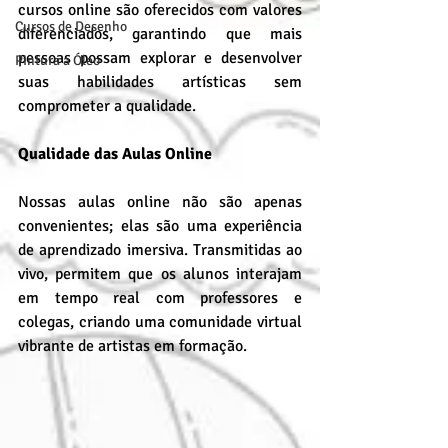
cursos online são oferecidos com valores 
Cursos de Desenho
diferenciados, garantindo que mais 
pessoas possam explorar e desenvolver 
Pintura a Óleo
suas habilidades artísticas sem 
comprometer a qualidade.
Qualidade das Aulas Online
Nossas aulas online não são apenas 
convenientes; elas são uma experiência 
de aprendizado imersiva. Transmitidas ao 
vivo, permitem que os alunos interajam 
em tempo real com professores e 
colegas, criando uma comunidade virtual 
vibrante de artistas em formação.