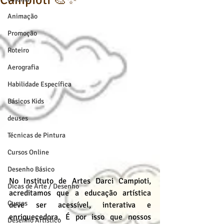
Campioti 🎨✨
Animação
Promoção
Roteiro
Aerografia
Habilidade Específica
Básicos Kids
deuses
Técnicas de Pintura
Cursos Online
Desenho Básico
No Instituto de Artes Darci Campioti, 
Dicas de Arte / Desenho
acreditamos que a educação artística 
Cursos
deve ser acessível, interativa e 
enriquecedora. É por isso que nossos 
Desenho Artístico