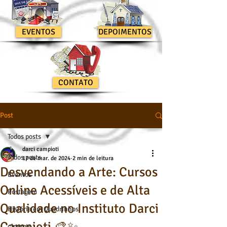
EVENTOS
DEPOIMENTOS
CONTATO
Post
Todos posts
darci campioti
Todos posts
17 de mar. de 2024
2 min de leitura
Desvendando a Arte: Cursos
Eventos
Online Acessíveis e de Alta
Postagem
Qualidade no Instituto Darci
História em Quadrinhos
cinema