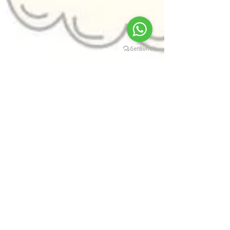
🌌🌩️
👊👏📚🎬🎨
👍 
#ArteDigitalDarciCampioti
#CursosDeArteOnline
#Desenho
#Criatividade
#EducaçãoArtística
#AprendaArte
#DesenvolvaSuaArte
#HistóriaemQuadri
nhos
#CriatividadeSemLimites
#darcicampioti
#arteportodaaparte
#espalhandoarte
#cursodedesenho
#escoladedesenho
#arte
#tecnicasdegrafite
#conceptdesign