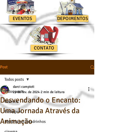
EVENTOS
DEPOIMENTOS
CONTATO
Post
Todos posts
darci campioti
Todos posts
24 de fev. de 2024
2 min de leitura
Desvendando o Encanto:
Eventos
Uma Jornada Através da
Postagem
Animação
História em Quadrinhos
cinema