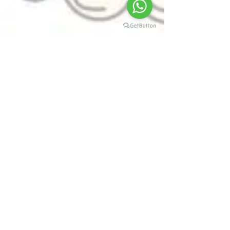
🖋️🌌🎨👏📚🎬🎨👍
#ArteEmMovimento
#AnimaçãoMágica
#HistóriaAnimada
#EstilosAnimados
#ArteDoDia
#dicas
#técnicas
#inspiração
#DesenhoArtístico
#IADC
#ArteVisual
#CursoArtesPlásticas