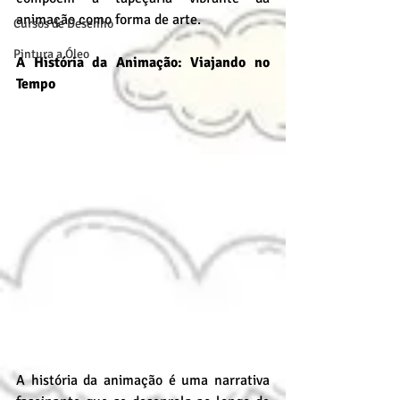
animação como forma de arte.
Cursos de Desenho
Pintura a Óleo
A História da Animação: Viajando no 
Tempo
A história da animação é uma narrativa 