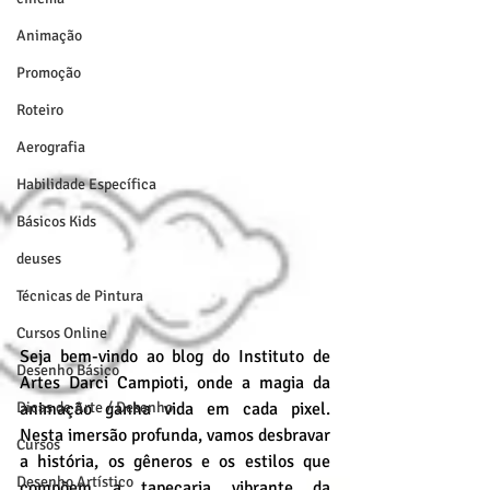
Animação
Promoção
Roteiro
Aerografia
Habilidade Específica
Básicos Kids
deuses
Técnicas de Pintura
Cursos Online
Seja bem-vindo ao blog do Instituto de 
Desenho Básico
Artes Darci Campioti, onde a magia da 
Dicas de Arte / Desenho
animação ganha vida em cada pixel. 
Nesta imersão profunda, vamos desbravar 
Cursos
a história, os gêneros e os estilos que 
Desenho Artístico
compõem a tapeçaria vibrante da 