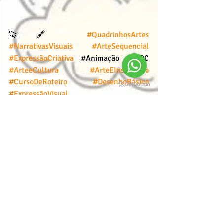
🚀🖋️ 
#QuadrinhosArtes
#NarrativasVisuais
#ArteSequencial
#ExpressãoCriativa
#Animação
#IADC
#ArteeCultura
#ArteEInspiração
#CursoDeRoteiro
#DesenhoBásico
#ExpressãoVisual
#HistóriaemQuadrinhos
#CriatividadeSemLimites
#darcicampioti
#arteportodaaparte
#espalhandoarte
#cursodedesenho
#escoladedesenho
#desenho
#arte
#conceptdesign
#conceptart
#characterdesign
#illustration
#comic
#drawing
#aulaonline
#personagem
#pintura
#institutodeartesdarcicampioti
artes
criação de personagens
roteiro