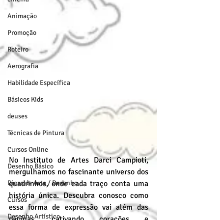
Animação
Promoção
Roteiro
Aerografia
Habilidade Específica
Básicos Kids
deuses
Técnicas de Pintura
Cursos Online
No Instituto de Artes Darci Campioti, 
Desenho Básico
mergulhamos no fascinante universo dos 
Dicas de Arte / Desenho
quadrinhos, onde cada traço conta uma 
história única. Descubra conosco como 
Cursos
essa forma de expressão vai além das 
Desenho Artístico
páginas, cativando corações e 