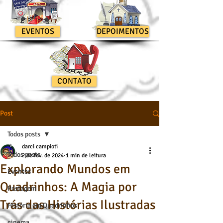
EVENTOS
DEPOIMENTOS
CONTATO
Post
Todos posts
darci campioti
Todos posts
2 de fev. de 2024
1 min de leitura
Explorando Mundos em
Eventos
Quadrinhos: A Magia por
Postagem
Trás das Histórias Ilustradas
História em Quadrinhos
cinema