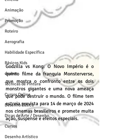
Animação
Promoção
Roteiro
Aerografia
Habilidade Específica
Básicos Kids
Godzilla vs Kong: O Novo Império é o 
deuses
quinto filme da franquia Monsterverse, 
que mostra o confronto entre os dois 
Técnicas de Pintura
monstros gigantes e uma nova ameaça 
Cursos Online
que pode destruir o mundo. O filme tem 
estreia prevista para 14 de março de 2024 
Desenho Básico
nos cinemas brasileiros e promete muita 
Dicas de Arte / Desenho
ação, suspense e efeitos especiais.
Cursos
Desenho Artístico