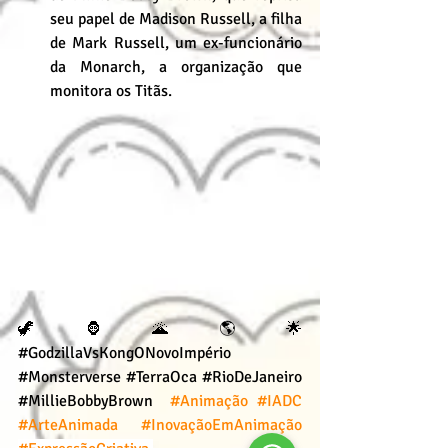
seu papel de Madison Russell, a filha 
de Mark Russell, um ex-funcionário 
da Monarch, a organização que 
monitora os Titãs.
🦖🦍🌋🌎🌟 
#GodzillaVsKongONovoImpério
#Monsterverse
#TerraOca
#RioDeJaneiro
#MillieBobbyBrown
#Animação
#IADC
#ArteAnimada
#InovaçãoEmAnimação