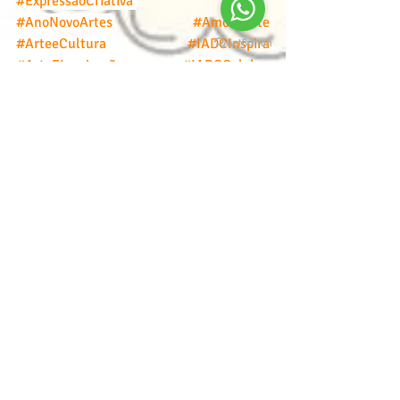
#ExpressãoCriativa
#AnoNovoArtes
#AmorEArte
#ArteeCultura
#IADCInspira
#ArteEInspiração
#IADCCelebra
#CursoDeRoteiro
#DesenhoBásico
#IADC
#ArtesGráficas
#ExpressãoVisual
#HistóriaemQuadrinhos
#CriatividadeSemLimites
#darcicampioti
#arteportodaaparte
#toyart
#espalhandoarte
#cursodedesenho
#escoladearte
#escoladedesenho
#desenho
#arte
#tecnicasdegrafite
#sketch
#conceptdesign
#conceptart
#professordearte
#characterdesign
#illustration
#animation
#comic
#drawing
#videoaula
#aulaonline
#personagem
#hero
#cartoon
#pintura
#drawing
#institutodeartesdarcicampioti