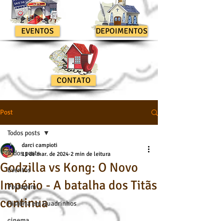
EVENTOS
DEPOIMENTOS
CONTATO
Post
Todos posts
darci campioti
Todos posts
11 de mar. de 2024
2 min de leitura
Godzilla vs Kong: O Novo
Eventos
Império - A batalha dos Titãs
Postagem
continua
História em Quadrinhos
cinema