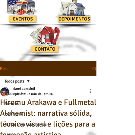
EVENTOS
DEPOIMENTOS
CONTATO
Post
Todos posts
darci campioti
Todos posts
8 de mai.
3 min de leitura
Hiromu Arakawa e Fullmetal
Eventos
Alchemist: narrativa sólida,
Postagem
técnica visual e lições para a
História em Quadrinhos
cinema