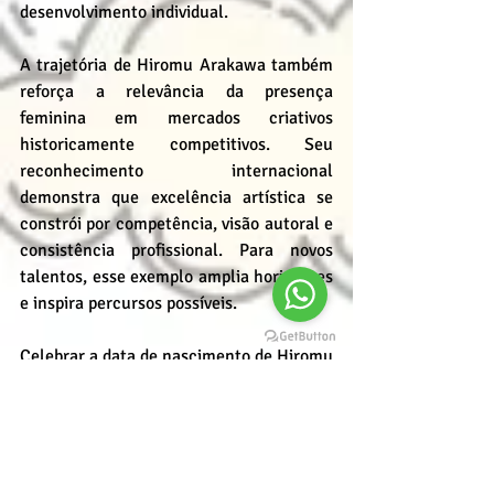
desenvolvimento individual.
A trajetória de Hiromu Arakawa também 
reforça a relevância da presença 
feminina em mercados criativos 
historicamente competitivos. Seu 
reconhecimento internacional 
demonstra que excelência artística se 
constrói por competência, visão autoral e 
consistência profissional. Para novos 
talentos, esse exemplo amplia horizontes 
e inspira percursos possíveis.
Celebrar a data de nascimento de Hiromu 
Arakawa significa reconhecer uma 
autora que marcou leitores em todo o 
mundo e elevou padrões de qualidade 
narrativa nos quadrinhos 
contemporâneos. 