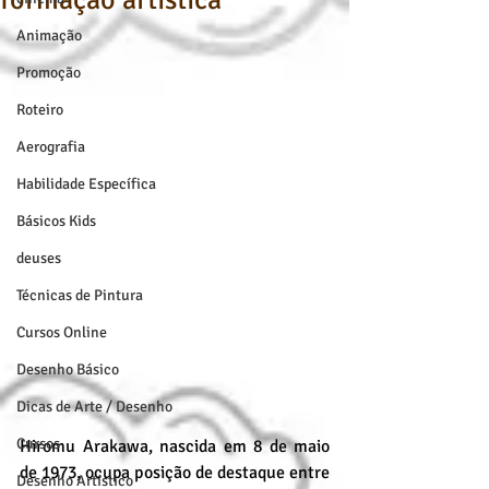
formação artística
Animação
Promoção
Roteiro
Aerografia
Habilidade Específica
Básicos Kids
deuses
Técnicas de Pintura
Cursos Online
Desenho Básico
Dicas de Arte / Desenho
Cursos
Hiromu Arakawa, nascida em 8 de maio 
de 1973, ocupa posição de destaque entre 
Desenho Artístico