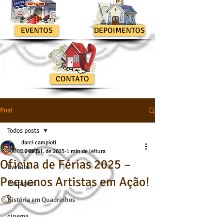
EVENTOS
DEPOIMENTOS
CONTATO
Post
Todos posts
darci campioti
Todos posts
16 de jul. de 2025
1 min de leitura
Oficina de Férias 2025 –
Eventos
Pequenos Artistas em Ação!
Postagem
🎨
História em Quadrinhos
cinema