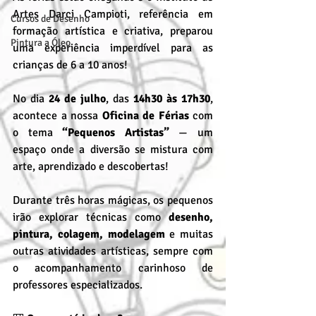
Artes Darci Campioti, referência em 
Cursos de Desenho
formação artística e criativa, preparou 
Pintura a Óleo
uma experiência imperdível para as 
crianças de 6 a 10 anos!
No dia 
24 de julho
, das 
14h30 às 17h30
, 
acontece a nossa 
Oficina de Férias
 com 
o tema 
“Pequenos Artistas”
 — um 
espaço onde a diversão se mistura com 
arte, aprendizado e descobertas!
Durante três horas mágicas, os pequenos 
irão explorar técnicas como 
desenho, 
pintura, colagem, modelagem
 e muitas 
outras atividades artísticas, sempre com 
o acompanhamento carinhoso de 
professores especializados.