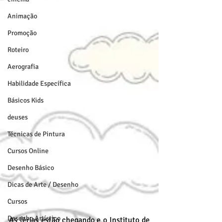
Animação
Promoção
Roteiro
Aerografia
Habilidade Específica
Básicos Kids
deuses
Técnicas de Pintura
Cursos Online
Desenho Básico
Dicas de Arte / Desenho
Cursos
Desenho Artístico
As férias estão chegando e o Instituto de 