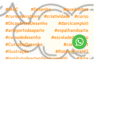
#IADC
#Desenho
#quadrinhos
#cursosderoteiro
#criatividade
#curso
#DicasArteeDesenho
#darcicampioti
#arteportodaaparte
#espalhandoarte
#cursodedesenho
#escoladedesenho
#CursoDeDesenho
#conceptart
#Ilustração
#RoteiroParaHQ
#institutodeartesdarcicampioti
#Arte
#ArteSequencial
#DesenhoOnline
#AprendaComOsMelhores
#Animação
#ComoEscreverHQs
#MatrículaGratuitaIADC
#TransformeSuaArte
#PinturaOleo
#oficinadeferiasparacrianças
#atividadedeferias
🎬✨🐭🎨🌟📽️💫🌱🖌️👩‍🎨👑⚡️🌧️🖍️📖🌐🎉
✍️🧒💡🌸📱