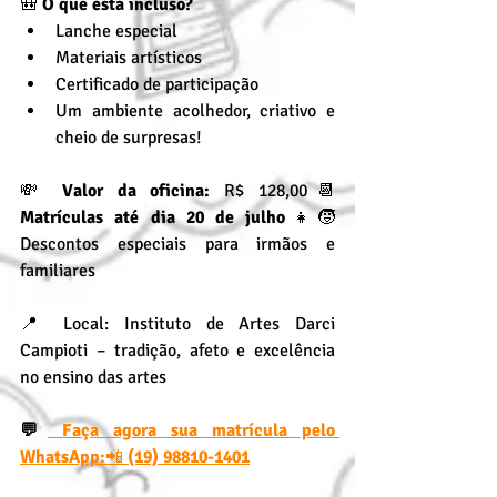
🎒 
O que está incluso?
Lanche especial
Materiais artísticos
Certificado de participação
Um ambiente acolhedor, criativo e 
cheio de surpresas!
💸 
Valor da oficina:
 R$ 128,00📆 
Matrículas até dia 20 de julho
👧🧒 
Descontos especiais para irmãos e 
familiares
📍 Local: Instituto de Artes Darci 
Campioti – tradição, afeto e excelência 
no ensino das artes
💬
 Faça agora sua matrícula pelo 
WhatsApp:
📲 
(19) 98810-1401