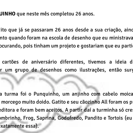
UINHO
 que neste mês completou 26 anos.
to que já se passaram 26 anos desde a sua criação, ain
ento quando foram na escola de desenho que eu ministrava 
curando, pois tinham um projeto e gostariam que eu parti
 cartões de aniversário diferentes, tivemos a ideia de
ar um grupo de desenhos como ilustrações, então sur
a turma foi o Punquinho, um anjinho com cabelo moica
 morcego muito doido. Gatito e seu cãozinho All foram os p
ditora e foram bem aceitos. A partir daí a turminha só cre
mbrinho, Frog, Saprina, Godofredo, Pandito e Tortois (eu 
exatamente essa).