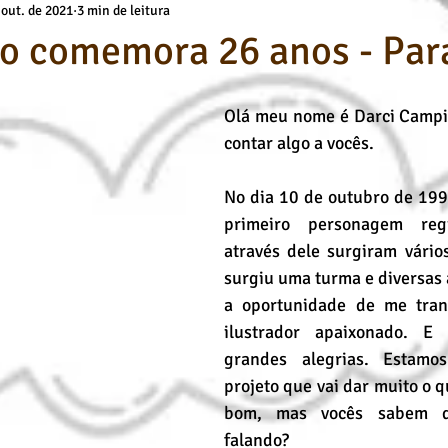
 out. de 2021
3 min de leitura
a
Básicos Kids
deuses
Técnicas de Pintura
Cursos O
o comemora 26 anos - Par
Desenho Artístico
Cursos de Desenho
Pintura a Óleo
Olá meu nome é Darci Campiot
contar algo a vocês.
No dia 10 de outubro de 199
primeiro personagem reg
através dele surgiram vários
surgiu uma turma e diversas 
a oportunidade de me tra
ilustrador apaixonado. E
grandes alegrias. Estam
projeto que vai dar muito o que
bom, mas vocês sabem d
falando?