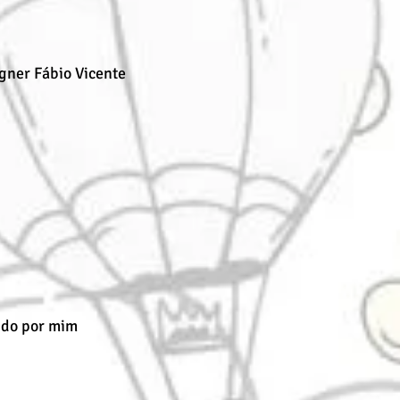
gner Fábio Vicente
ido por mim