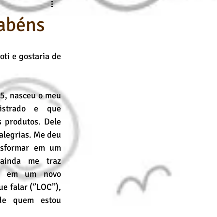
nline
Desenho Básico
abéns
i e gostaria de 
5, nasceu o meu 
istrado e que 
 produtos. Dele 
alegrias. Me deu 
nsformar em um 
 ainda me traz 
os em um novo 
 falar (‘’LOC’’), 
e quem estou 