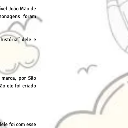
ível João Mão de 
sonagens foram 
stória’’ dele e 
marca, por São 
o ele foi criado 
le foi com esse 