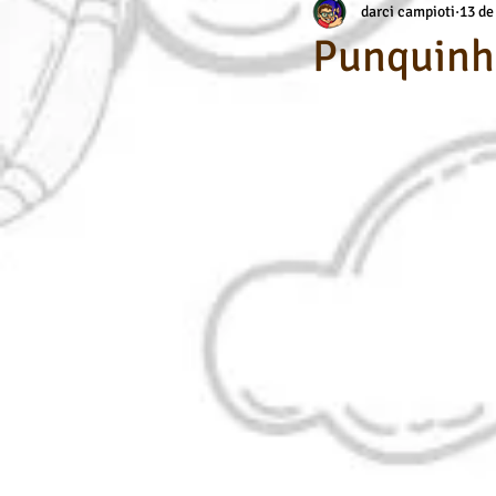
darci campioti
13 de
Aerografia
Habilidade Específic
Punquinh
Dicas de Arte / Desenho
Cursos