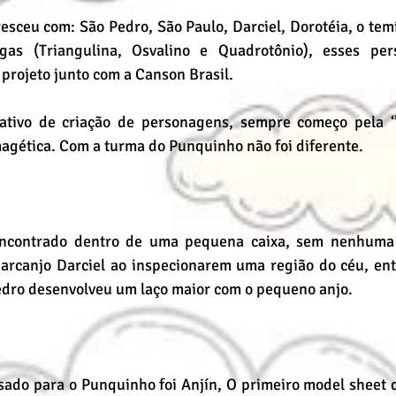
esceu com: São Pedro, São Paulo, Darciel, Dorotéia, o tem
as (Triangulina, Osvalino e Quadrotônio), esses per
projeto junto com a Canson Brasil.
tivo de criação de personagens, sempre começo pela ‘’hi
magética. Com a turma do Punquinho não foi diferente.
encontrado dentro de uma pequena caixa, sem nenhuma 
arcanjo Darciel ao inspecionarem uma região do céu, entã
edro desenvolveu um laço maior com o pequeno anjo.
ado para o Punquinho foi Anjín, O primeiro model sheet de