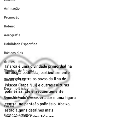
Animação
Promoção
Roteiro
Aerografia
Habilidade Específica
Básicos Kids
deuses
Ta’aroa é uma divindade primordial na 
Técnicas de Pintura
mitologia polinésia, particularmente 
venerado entre os povos da Ilha de 
Cursos Online
Páscoa (Rapa Nui) e outras culturas 
Desenho Básico
polinésias. Ele é frequentemente 
Dicas de Arte / Desenho
considerado o deus criador e uma figura 
central no panteão polinésio. Abaixo, 
Cursos
estão alguns detalhes mais 
Desenho Artístico
aprofundados sobre Ta’aroa: