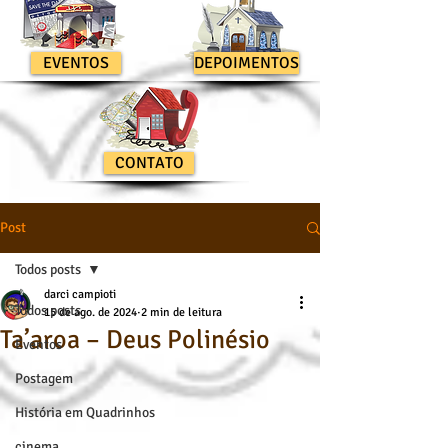
EVENTOS
DEPOIMENTOS
CONTATO
Post
Todos posts
darci campioti
Todos posts
15 de ago. de 2024
2 min de leitura
Ta’aroa – Deus Polinésio
Eventos
Postagem
História em Quadrinhos
cinema