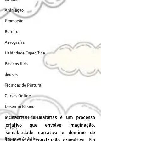
Animação
Promoção
Roteiro
Aerografia
Habilidade Específica
Básicos Kids
deuses
Técnicas de Pintura
Cursos Online
Desenho Básico
A escrita de histórias é um processo 
Dicas de Arte / Desenho
criativo que envolve imaginação, 
Cursos
sensibilidade narrativa e domínio de 
Desenho Artístico
técnicas de construção dramática. No 