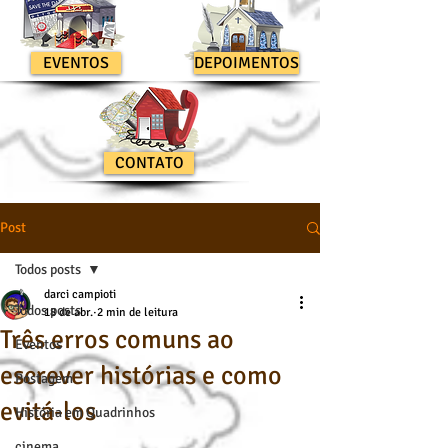
EVENTOS
DEPOIMENTOS
CONTATO
Post
Todos posts
darci campioti
Todos posts
18 de abr.
2 min de leitura
Três erros comuns ao
Eventos
escrever histórias e como
Postagem
evitá-los
História em Quadrinhos
cinema