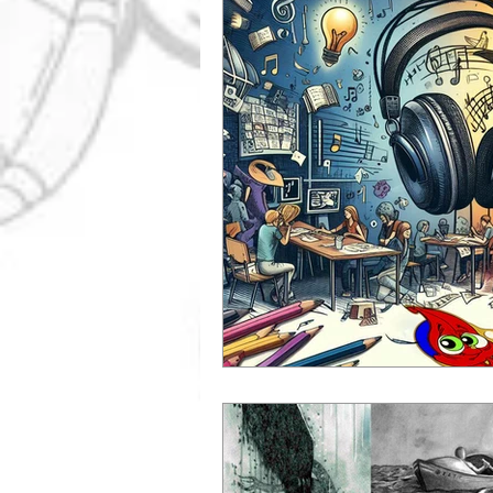
Promoção
Roteiro
Técnicas de Pintura
Cu
Cursos
Desenho Artíst