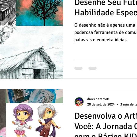
Desenhe Seu Fut
Habilidade Espec
O desenho não é apenas uma r
poderosa ferramenta de comu
palavras e conecta ideias.
darci campioti
20 de set. de 2024
3 min de l
Desenvolva o Art
Você: A Jornada 
com o Básico KID