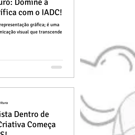
uro: Domine a
ífica com o IADC!
epresentação gráfica; é uma
nicação visual que transcende
eitura
ista Dentro de
Criativa Começa
S!