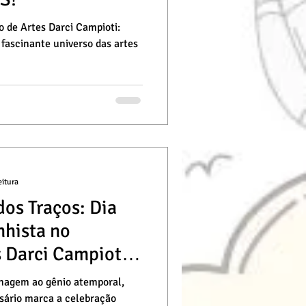
o de Artes Darci Campioti:
fascinante universo das artes
eitura
dos Traços: Dia
nhista no
s Darci Campioti!
nagem ao gênio atemporal,
rsário marca a celebração