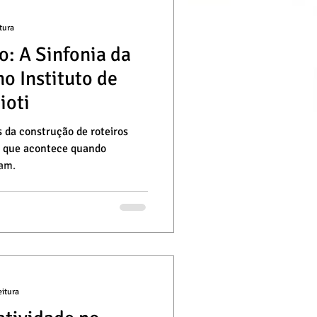
tura
o: A Sinfonia da
no Instituto de
ioti
s da construção de roteiros
a que acontece quando
ram.
eitura