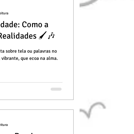
Kids
deuses
eitura
idade: Como a
 / Desenho
Realidades 🖌️🎶
ta sobre tela ou palavras no
, vibrante, que ecoa na alma.
eitura