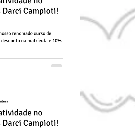
atividade no
s Darci Campioti!
 nosso renomado curso de
 desconto na matrícula e 10%
eitura
atividade no
s Darci Campioti!