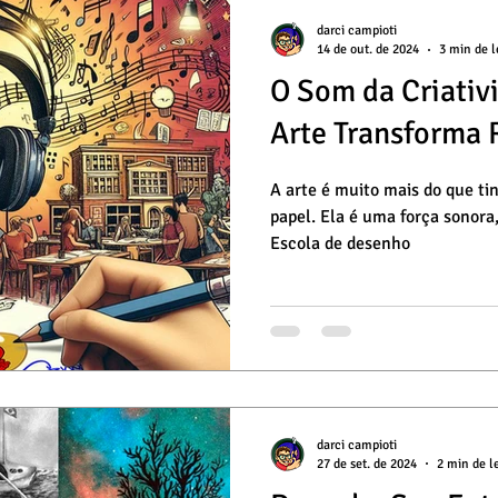
Aerografia
Habilidade Específica
Básicos 
darci campioti
14 de out. de 2024
3 min de l
O Som da Criativ
rsos Online
Desenho Básico
Dicas de Arte
Arte Transforma 
ico
Cursos de Desenho
Pintura a Óleo
A arte é muito mais do que tin
papel. Ela é uma força sonora
Escola de desenho
darci campioti
27 de set. de 2024
2 min de l