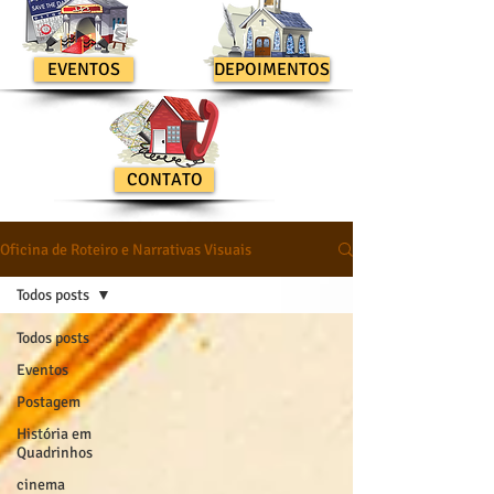
EVENTOS
DEPOIMENTOS
CONTATO
Oficina de Roteiro e Narrativas Visuais
Todos posts
Todos posts
Eventos
Postagem
História em
Quadrinhos
cinema