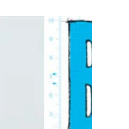
diferença entre ter uma boa ideia e saber transformá-
la em uma narrativa que possa ser vista, produzida e
compartilhada. É justamente essa passagem — da
imaginação para a construção narrativa — que está no
centro da minha Oficina de Roteiro e Narrativas
Visuais.