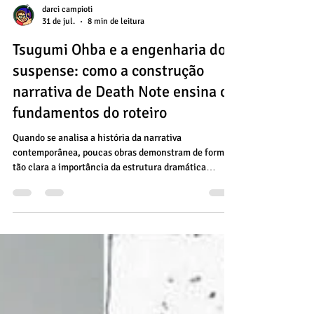
darci campioti
31 de jul.
8 min de leitura
Tsugumi Ohba e a engenharia do
suspense: como a construção
narrativa de Death Note ensina os
fundamentos do roteiro
Quando se analisa a história da narrativa
contemporânea, poucas obras demonstram de forma
tão clara a importância da estrutura dramática
quanto Death Note. Criado por Tsugumi Ohba e
ilustrado por Takeshi Obata, o mangá tornou-se uma
referência internacional não apenas por seu enorme
sucesso comercial, mas principalmente pela maneira