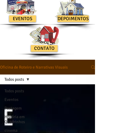
EVENTOS
DEPOIMENTOS
CONTATO
Oficina de Roteiro e Narrativas Visuais
Todos posts
Todos posts
Eventos
Postagem
História em
Quadrinhos
cinema