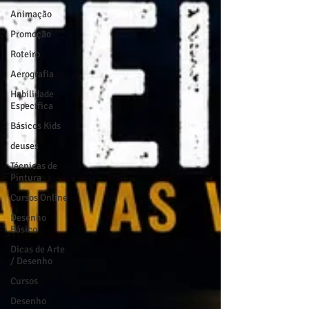
Animação
Promoção
Roteiro
Aerografia
Habilidade
Específica
Básicos Kids
deuses
Técnicas de
Pintura
Cursos Online
Desenho
Básico
Dicas de Arte
/ Desenho
Cursos
Desenho