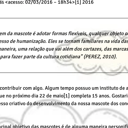
cas <acesso: 02/03/2016 – 18h34>[1] 2016
em da mascote é adotar formas flexíveis, qualquer objeto 
esso de humanização. Eles se tornam familiares na vida das
aneira, uma relação que vai além dos cartazes, das marcas
para fazer parte da cultura cotidiana” (PEREZ, 2010).
 contribuir com algo. Algum tempo possuo um instituto de 
e no próximo dia 22 de maio[1] completa 15 anos. Gostari
sso criativo do desenvolvimento da nossa mascote dos conc
ipal objetivo das mascotes é de alguma maneira personifi