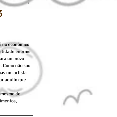
nline
Desenho Básico
3
ário econômico 
ntidade enorme 
ara um novo 
. Como não sou 
as um artista 
ar aquilo que 
 mesmo de 
imentos, 