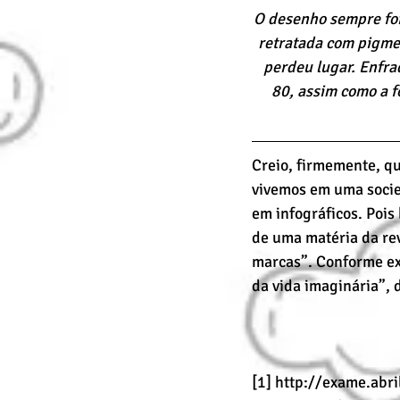
O desenho sempre foi
retratada com pigmen
perdeu lugar. Enfra
80, assim como a f
Creio, firmemente, qu
vivemos em uma socie
em infográficos. Pois
de uma matéria da rev
marcas”. Conforme exp
da vida imaginária”,
[1] http://exame.abr