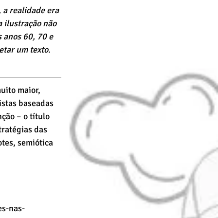
a realidade era 
 ilustração não 
 anos 60, 70 e 
etar um texto.
uito maior, 
istas baseadas 
ão – o título 
ratégias das 
tes, semiótica 
es-nas-