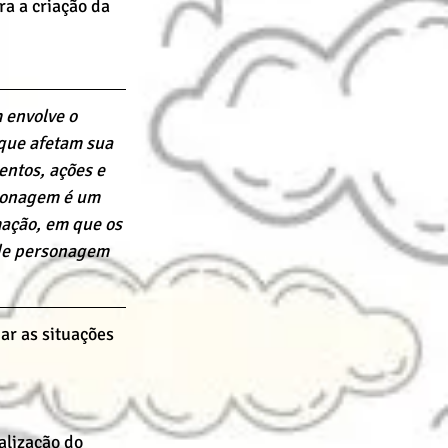
a a criação da 
 envolve o 
que afetam sua 
ntos, ações e 
rsonagem é um 
mação, em que os 
 de personagem 
ar as situações 
alização do 