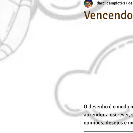
darci campioti
17 de
Aerografia
Habilidade Específic
Vencendo 
Dicas de Arte / Desenho
Cursos
O desenho é o modo m
aprender a escrever,
opiniões, desejos e m