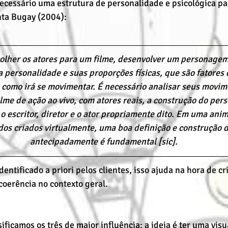
necessário uma estrutura de personalidade e psicológica par
ta Bugay (2004):
lher os atores para um filme, desenvolver um personagem
 personalidade e suas proporções físicas, que são fatores 
 como irá se movimentar. É necessário analisar seus movime
me de ação ao vivo, com atores reais, a construção do pe
o escritor, diretor e o ator propriamente dito. Em uma ani
os criados virtualmente, uma boa definição e construção
antecipadamente é fundamental [sic].
ntificado a priori pelos clientes, isso ajuda na hora de cri
oerência no contexto geral.
sificamos os três de maior influência; a ideia é ter uma visu