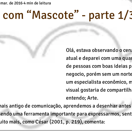
 mar. de 2016
4 min de leitura
a
Básicos Kids
deuses
Técnicas de Pintura
Cursos O
com “Mascote” - parte 1/
Desenho Artístico
Cursos de Desenho
Pintura a Óleo
Olá, estava observando o cen
atual e deparei com uma qua
de pessoas com boas ideias p
negocio, porém sem um norte
um especialista econômico, m
visual gostaria de compartilh
entendo; Arte.
ais antigo de comunicação, aprendemos a desenhar antes
 sendo uma ferramenta importante para expressarmos, sent
uito mais, como César (2001, p. 219), comenta: