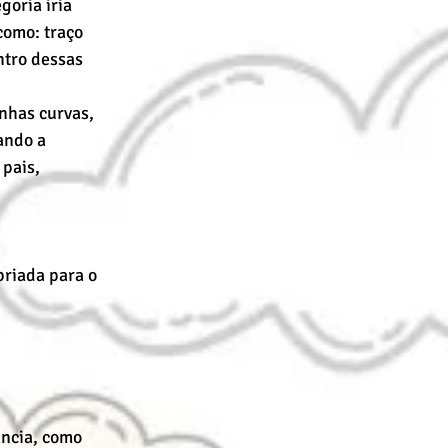
oria iria 
como: traço 
entro dessas 
inhas curvas, 
ando a 
pais, 
riada para o 
ncia, como 