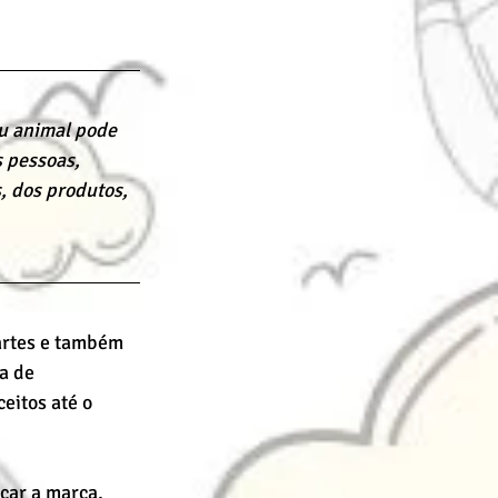
ou animal pode 
 pessoas, 
, dos produtos, 
artes e também 
a de 
eitos até o 
car a marca, 