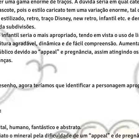
r uma gama enorme de traços. A dúvida séria em qual categ
scote, pois o estilo caricato tem uma variação enorme, tal 
 estilizado, retro, traço Disney, new retro, infantil etc. e d
da subdivisões.
infantil seria o mais apropriado, tendo em vista o uso de l
tura agradável, dinâmica e de fácil compreensão. Aument
úblico devido ao “appeal” e pregnância, assim atingindo os 
anças.
desenho, agora teríamos que identificar a personagem aprop
:
tal, humano, fantástico e abstrato.
ato o mineral pela dificuldade de um “appeal” e de pregnâ