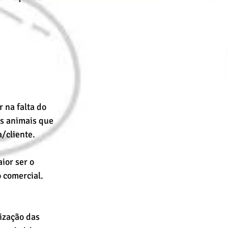
 na falta do 
ns animais que 
/cliente. 
ior ser o 
 comercial. 
ização das 