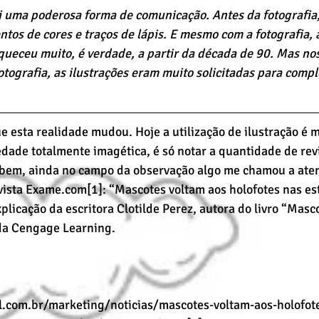
 uma poderosa forma de comunicação. Antes da fotografia, 
tos de cores e traços de lápis. E mesmo com a fotografia, a
queceu muito, é verdade, a partir da década de 90. Mas nos
otografia, as ilustrações eram muito solicitadas para compl
e esta realidade mudou. Hoje a utilização de ilustração é m
dade totalmente imagética, é só notar a quantidade de rev
 bem, ainda no campo da observação algo me chamou a atenç
ista Exame.com[1]: “Mascotes voltam aos holofotes nas est
licação da escritora Clotilde Perez, autora do livro “Masco
 da Cengage Learning.
il.com.br/marketing/noticias/mascotes-voltam-aos-holofot