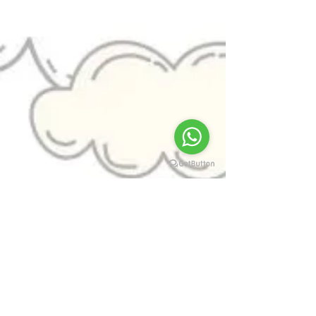
#darcicampioti
#Design
#arte
#criação
#quadrinhos
#ArtistasesuasArtes