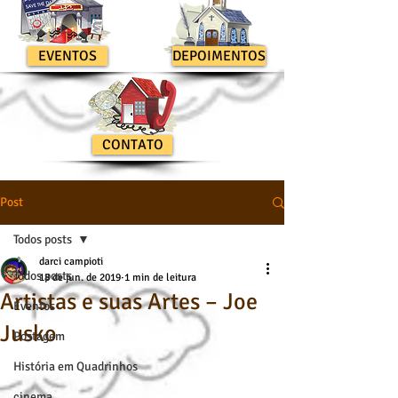
EVENTOS
DEPOIMENTOS
CONTATO
Post
Todos posts
darci campioti
Todos posts
18 de jun. de 2019
1 min de leitura
Artistas e suas Artes – Joe
Eventos
Jusko
Postagem
História em Quadrinhos
cinema