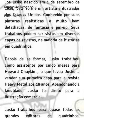
Joe jusko nascido em 1 de setembro de 
Cursos de Desenho
1959, New York é um artista e ilustrador 
dos Estados Unidos. Conhecido por suas 
Pintura a Óleo
pinturas realísticas e muito bem 
detalhadas, de fantasia e pin-up. Seus 
trabalhos podem ser vistos em diversas 
capas de revistas, na maioria de histórias 
em quadrinhos.
Depois de se formar, Jusko trabalhou 
como assistente por cinco meses para 
Howard Chaykin , o que levou Jusko a 
vender sua primeira capa para a revista 
Heavy Metal aos 18 anos. Abandonando a 
faculdade, Jusko foi direto para a 
ilustração comercial.
Jusko trabalhou para quase todas as 
grandes editoras de quadrinhos, 