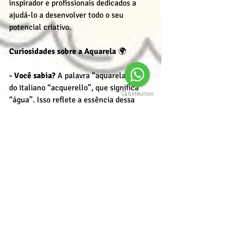
inspirador e profissionais dedicados a 
ajudá-lo a desenvolver todo o seu 
potencial criativo.
Curiosidades sobre a Aquarela
 🌍
- Você sabia?
 A palavra “aquarela” vem 
do italiano “acquerello”, que significa 
“água”. Isso reflete a essência dessa 
técnica, que depende da água para diluir 
e misturar as cores.
- Albrecht Dürer
, um dos mestres da 
aquarela, usava essa técnica 
principalmente para estudos naturais, 
como plantas, animais e paisagens. Seu 
trabalho "A Lebre Jovem" é uma das 
aquarelas mais famosas da história da 
arte.