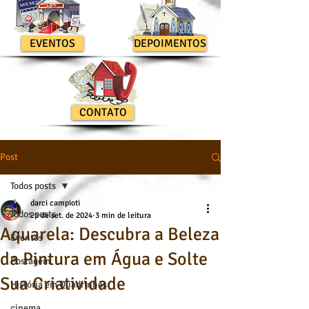
EVENTOS
DEPOIMENTOS
CONTATO
Post
Todos posts
darci campioti
Todos posts
26 de set. de 2024
3 min de leitura
Aquarela: Descubra a Beleza
Eventos
da Pintura em Água e Solte
Postagem
Sua Criatividade
História em Quadrinhos
cinema