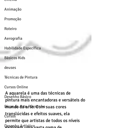
Animação
Promoção
Roteiro
Aerografia
Habilidade Específica
Básicos Kids
deuses
Técnicas de Pintura
Cursos Online
A aquarela é uma das técnicas de 
Desenho Básico
pintura mais encantadoras e versáteis do 
Dicas de Arte / Desenho
mundo da arte. Com suas cores 
translúcidas e efeitos suaves, ela 
Cursos
permite que artistas de todos os níveis 
Desenho Artístico
explorem uma vasta gama de 