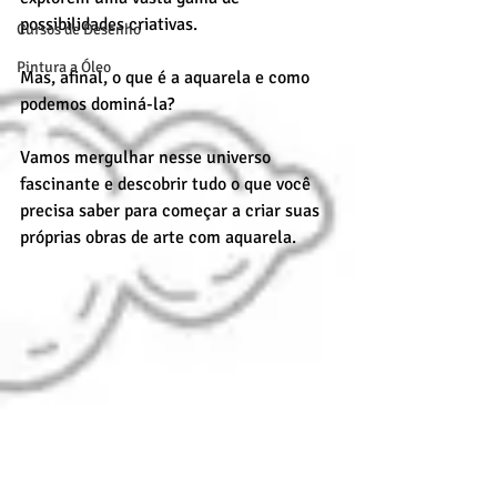
possibilidades criativas.
Cursos de Desenho
Pintura a Óleo
Mas, afinal, o que é a aquarela e como 
podemos dominá-la?
Vamos mergulhar nesse universo 
fascinante e descobrir tudo o que você 
precisa saber para começar a criar suas 
próprias obras de arte com aquarela.