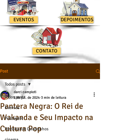
EVENTOS
DEPOIMENTOS
CONTATO
Post
Todos posts
darci campioti
Todos posts
1 de jul. de 2024
3 min de leitura
Pantera Negra: O Rei de
Eventos
Wakanda e Seu Impacto na
Postagem
Cultura Pop
História em Quadrinhos
cinema