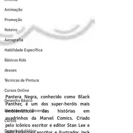
Animação
Promoção
Roteiro
Aerografia
Habilidade Específica
Básicos Kids
deuses
Técnicas de Pintura
Cursos Online
Pantera Negra, conhecido como Black 
Desenho Básico
Panther, é um dos super-heróis mais 
Dicas de Arte / Desenho
emblemáticos das histórias em 
quadrinhos da Marvel Comics. Criado 
Cursos
pelo icônico escritor e editor Stan Lee e 
Desenho Artístico
pelo talentoso escritor e ilustrador Jack 