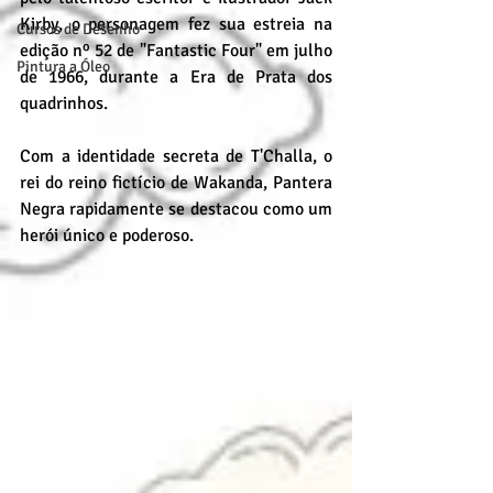
Kirby, o personagem fez sua estreia na 
Cursos de Desenho
edição nº 52 de "Fantastic Four" em julho 
Pintura a Óleo
de 1966, durante a Era de Prata dos 
quadrinhos.
Com a identidade secreta de T'Challa, o 
rei do reino fictício de Wakanda, Pantera 
Negra rapidamente se destacou como um 
herói único e poderoso.