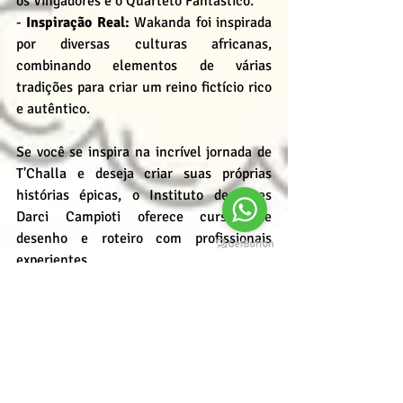
os Vingadores e o Quarteto Fantástico.
- 
Inspiração Real:
 Wakanda foi inspirada 
por diversas culturas africanas, 
combinando elementos de várias 
tradições para criar um reino fictício rico 
e autêntico.
Se você se inspira na incrível jornada de 
T'Challa e deseja criar suas próprias 
histórias épicas, o Instituto de Artes 
Darci Campioti oferece cursos de 
desenho e roteiro com profissionais 
experientes.
Aprenda as técnicas de narrativa visual e 
dê vida às suas ideias. Inscreva-se agora 
e transforme sua paixão em uma carreira 
criativa!