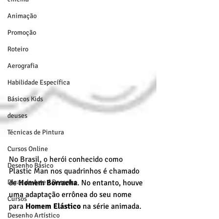
Animação
Promoção
Roteiro
Aerografia
Habilidade Específica
Básicos Kids
deuses
Técnicas de Pintura
Cursos Online
No Brasil, o herói conhecido como 
Desenho Básico
Plastic Man nos quadrinhos é chamado 
Dicas de Arte / Desenho
de 
Homem Borracha
. No entanto, houve 
uma adaptação errônea do seu nome 
Cursos
para 
Homem Elástico
 na série animada.
Desenho Artístico