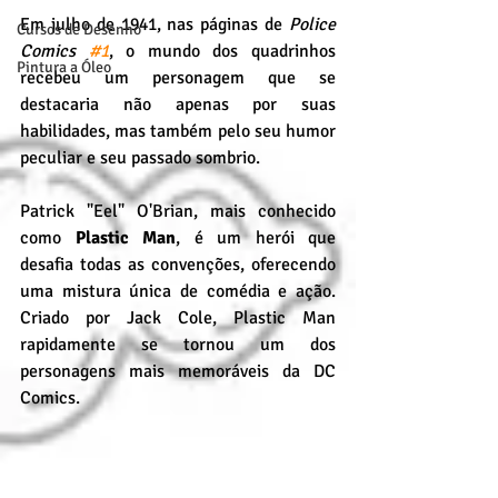
Em julho de 1941, nas páginas de 
Police 
Cursos de Desenho
Comics 
#1
, o mundo dos quadrinhos 
Pintura a Óleo
recebeu um personagem que se 
destacaria não apenas por suas 
habilidades, mas também pelo seu humor 
peculiar e seu passado sombrio.
Patrick "Eel" O'Brian, mais conhecido 
como 
Plastic Man
, é um herói que 
desafia todas as convenções, oferecendo 
uma mistura única de comédia e ação. 
Criado por Jack Cole, Plastic Man 
rapidamente se tornou um dos 
personagens mais memoráveis da DC 
Comics.