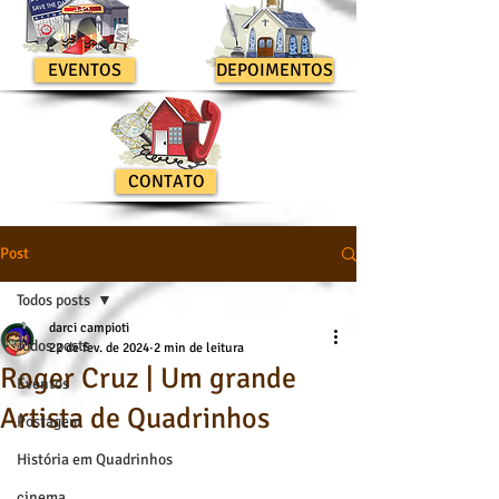
EVENTOS
DEPOIMENTOS
CONTATO
Post
Todos posts
darci campioti
Todos posts
22 de fev. de 2024
2 min de leitura
Roger Cruz | Um grande
Eventos
Artista de Quadrinhos
Postagem
História em Quadrinhos
cinema