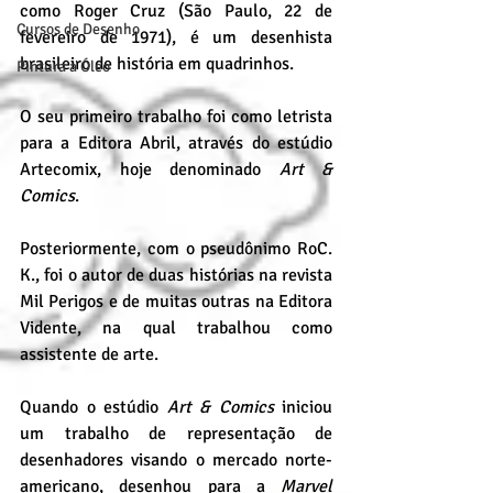
como Roger Cruz (São Paulo, 22 de 
Cursos de Desenho
fevereiro de 1971), é um desenhista 
brasileiro de história em quadrinhos.
Pintura a Óleo
O seu primeiro trabalho foi como letrista 
para a Editora Abril, através do estúdio 
Artecomix, hoje denominado 
Art & 
Comics
.
Posteriormente, com o pseudônimo RoC. 
K., foi o autor de duas histórias na revista 
Mil Perigos e de muitas outras na Editora 
Vidente, na qual trabalhou como 
assistente de arte.
Quando o estúdio 
Art & Comics
 iniciou 
um trabalho de representação de 
desenhadores visando o mercado norte-
americano, desenhou para a 
Marvel 