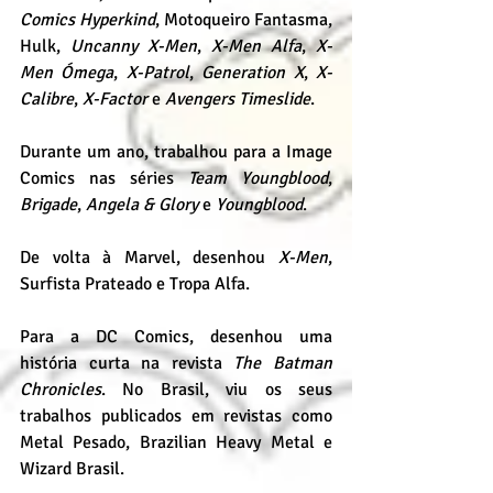
Comics Hyperkind
, Motoqueiro Fantasma, 
Hulk, 
Uncanny X-Men
, 
X-Men Alfa
, 
X-
Men Ómega
, 
X-Patrol
, 
Generation X
, 
X-
Calibre
, 
X-Factor
 e 
Avengers Timeslide
.
Durante um ano, trabalhou para a Image 
Comics nas séries 
Team Youngblood
, 
Brigade
, 
Angela & Glory
 e 
Youngblood
.
De volta à Marvel, desenhou 
X-Men
, 
Surfista Prateado e Tropa Alfa.
Para a DC Comics, desenhou uma 
história curta na revista 
The Batman 
Chronicles
. No Brasil, viu os seus 
trabalhos publicados em revistas como 
Metal Pesado, Brazilian Heavy Metal e 
Wizard Brasil.