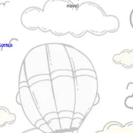
novo!
G0t8L8