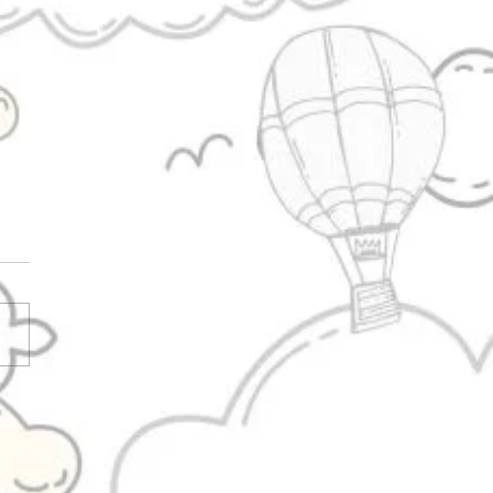
avis e o design de
onagens: por que Garfield
ornou um dos maiores
plos de identidade visual