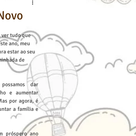
nline
Desenho Básico
 Novo
 ver tudo que 
ste ano, meu 
ra estar ao seu 
minhada de 
ossamos dar 
lho e aumentar 
as por agora, é 
ntar a família e 
m próspero ano 