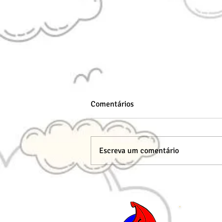
Comentários
Escreva um comentário
Tsugumi Ohba e a engenharia
do suspense: como a
construção narrativa de Death
Note ensina os fundamentos do