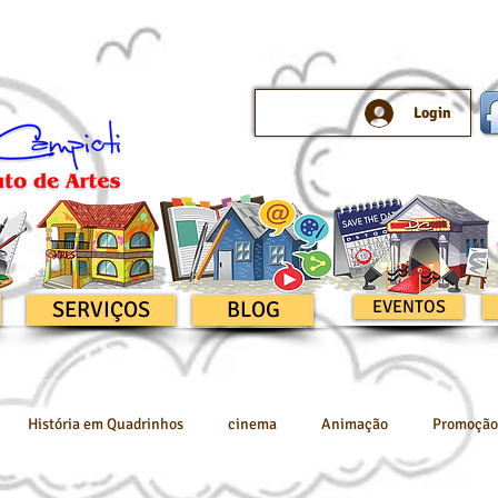
Login
SERVIÇOS
BLOG
EVENTOS
História em Quadrinhos
cinema
Animação
Promoção