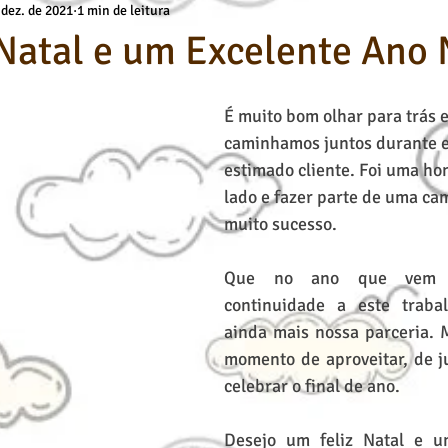
 dez. de 2021
1 min de leitura
a
Básicos Kids
deuses
Técnicas de Pintura
Cursos O
Natal e um Excelente Ano
Desenho Artístico
Cursos de Desenho
Pintura a Óleo
É muito bom olhar para trás e
caminhamos juntos durante e
estimado cliente. Foi uma hon
lado e fazer parte de uma ca
muito sucesso.
Que no ano que vem p
continuidade a este traba
ainda mais nossa parceria. M
momento de aproveitar, de ju
celebrar o final de ano.
Desejo um feliz Natal e u