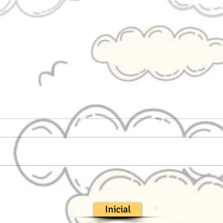
Curso de Pintura a Óleo: por
Jim D
que dominar essa técnica
pers
transforma sua percepção
se t
Inicial
artística
exem