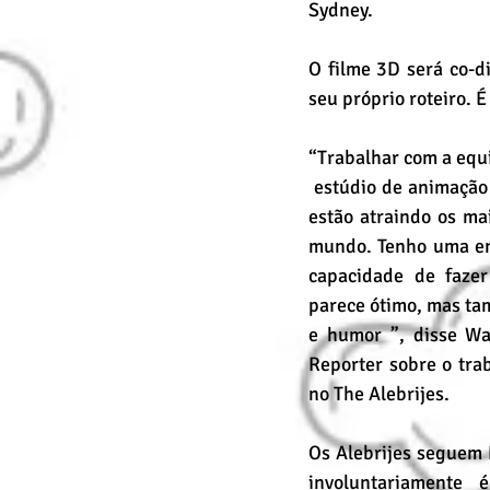
Sydney. 
O filme 3D será co-di
seu próprio roteiro. É
“Trabalhar com a equ
 estúdio de animação CG de classe mundial e 
estão atraindo os mai
mundo. Tenho uma en
capacidade de faze
parece ótimo, mas ta
e humor ”, disse Wa
Reporter sobre o tra
no The Alebrijes.
Os Alebrijes seguem 
involuntariamente 