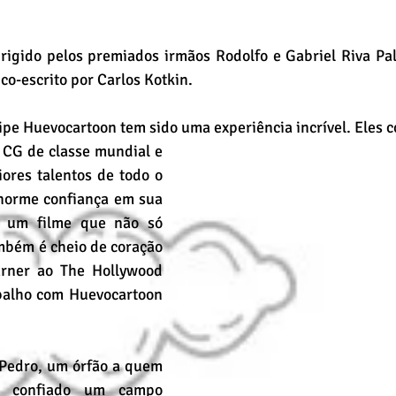
rigido pelos premiados irmãos Rodolfo e Gabriel Riva Pala
 co-escrito por Carlos Kotkin. 
ipe Huevocartoon tem sido uma experiência incrível. Eles 
ores talentos de todo o 
orme confiança em sua 
r um filme que não só 
mbém é cheio de coração 
rner ao The Hollywood 
balho com Huevocartoon 
Pedro, um órfão a quem 
é confiado um campo 