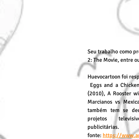
Seu trabalho como pro
2: The Movie, entre o
Huevocartoon foi res
 Eggs and a Chicken (2009), Eggs in Short 
(2010), A Rooster w
Marcianos vs Mexica
também tem se ded
projetos televi
publicitárias.
fonte: 
https://www.a