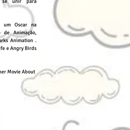
a se unir para 
 um Oscar na 
e de Animação, 
ks Animation . 
fe e Angry Birds 
her Movie About