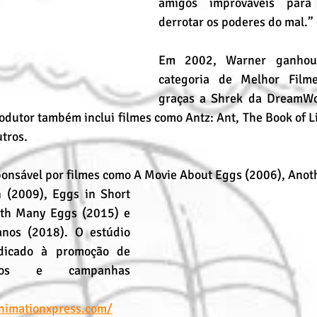
amigos improváveis ​​par
derrotar os poderes do mal.”
Em 2002, Warner ganhou
categoria de Melhor Film
graças a Shrek da DreamWor
dutor também inclui filmes como Antz: Ant, The Book of Li
utros.
ponsável por filmes como A Movie About Eggs (2006), Anot
ith Many Eggs (2015) e 
nos (2018). O estúdio 
icado à promoção de 
sivos e campanhas 
nimationxpress.com/