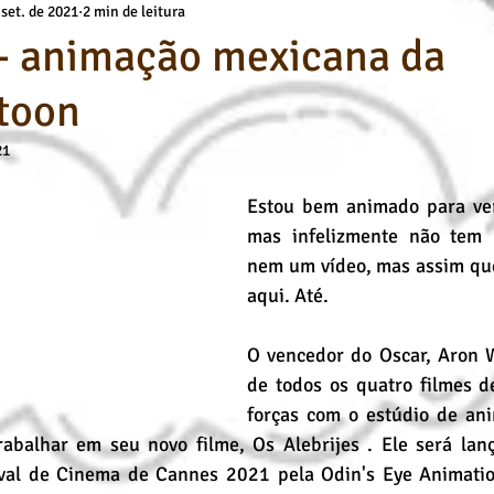
 set. de 2021
2 min de leitura
a
Básicos Kids
deuses
Técnicas de Pintura
Cursos O
 - animação mexicana da
toon
Desenho Artístico
Cursos de Desenho
Pintura a Óleo
21
Estou bem animado para ver
mas infelizmente não tem 
nem um vídeo, mas assim que 
aqui. Até.
O vencedor do Oscar, Aron W
de todos os quatro filmes de
forças com o estúdio de an
abalhar em seu novo filme, Os Alebrijes . Ele será lanç
tival de Cinema de Cannes 2021 pela Odin's Eye Animati