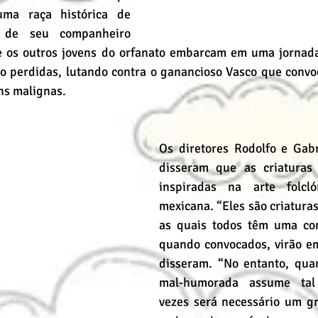
uma raça histórica de 
 de seu companheiro 
e os outros jovens do orfanato embarcam em uma jornada
o perdidas, lutando contra o ganancioso Vasco que convoc
ns malignas.
Os diretores Rodolfo e Gabri
disseram que as criaturas 
inspiradas na arte folclór
mexicana. “Eles são criatura
as quais todos têm uma con
quando convocados, virão em 
disseram. “No entanto, qua
mal-humorada assume tal 
vezes será necessário um gr