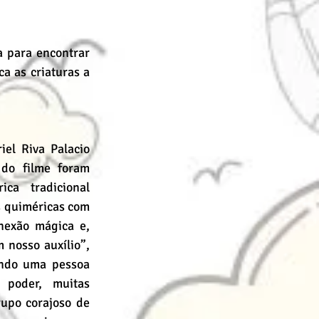
 para encontrar 
a as criaturas a 
el Riva Palacio 
do filme foram 
ica tradicional 
s quiméricas com 
exão mágica e, 
nosso auxílio”, 
ndo uma pessoa 
poder, muitas 
upo corajoso de 