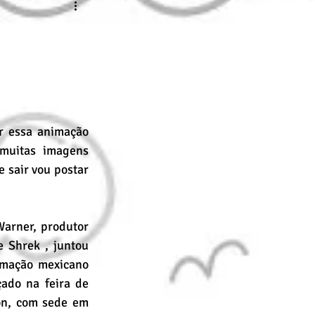
nline
Desenho Básico
 essa animação 
muitas imagens 
sair vou postar 
arner, produtor 
 Shrek , juntou 
imação mexicano 
ado na feira de 
on, com sede em 