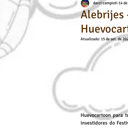
darci campioti
14 de
Aerografia
Habilidade Específic
Alebrijes
Huevocar
Dicas de Arte / Desenho
Cursos
Atualizado:
15 de set. de 20
Huevocartoon para tr
investidores do Fes