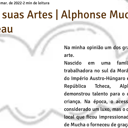
 mar. de 2022
2 min de leitura
a
Básicos Kids
deuses
Técnicas de Pintura
Cursos O
e suas Artes | Alphonse Muc
eau
Desenho Artístico
Cursos de Desenho
Pintura a Óleo
Na minha opinião um dos gr
arte.
Nascido em uma famíli
trabalhadora no sul da Moráv
do Império Austro-Húngaro e
República Tcheca, Alp
demonstrou talento para o 
criança. Na época, o acess
considerado um luxo, mas o d
local que ficou impressionad
de Mucha o forneceu de graç