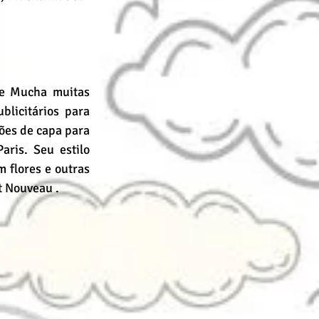
e Mucha muitas 
licitários para 
ões de capa para 
ris. Seu estilo 
flores e outras 
t Nouveau .