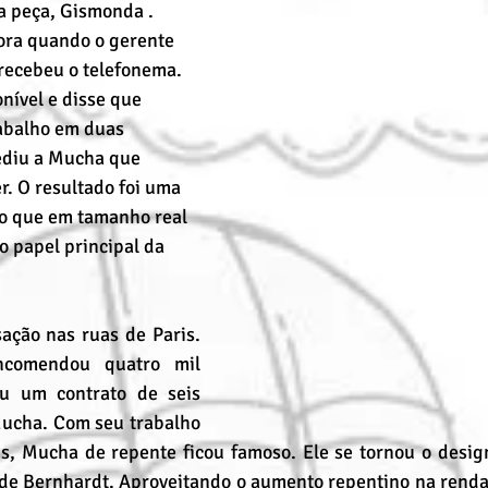
a peça, Gismonda . 
ora quando o gerente 
recebeu o telefonema. 
nível e disse que 
abalho em duas 
ediu a Mucha que 
r. O resultado foi uma 
o que em tamanho real 
 papel principal da 
ação nas ruas de Paris. 
comendou quatro mil 
u um contrato de seis 
ucha. Com seu trabalho 
is, Mucha de repente ficou famoso. Ele se tornou o design
a de Bernhardt. Aproveitando o aumento repentino na ren