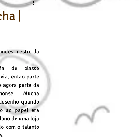
nline
Desenho Básico
ha |
andes mestre da 
a de classe 
ia, então parte 
 agora parte da 
honse Mucha 
desenho quando 
o ao papel era 
ono de uma loja 
o com o talento 
a.