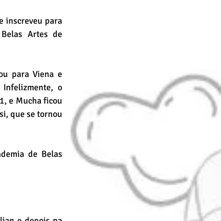
 inscreveu para 
Belas Artes de 
ou para Viena e 
Infelizmente, o 
, e Mucha ficou 
i, que se tornou 
demia de Belas 
ian e depois na 