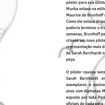
pôster para sua últim
Mucha estava na edit
Maurice de Brunhoff 
Como ele estava dispo
poderia terminar o tr
semanas, Brunhoff p
criasse um novo pôste
representação mais d
de Sarah Bernhardt no
peça.
O pôster causou sens
Sarah Bernhardt en
exemplares e assino
anos com Alphonse M
exposto por toda Par
oficiais de cada peç