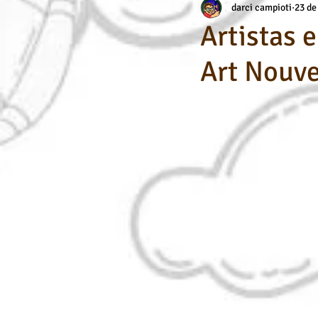
darci campioti
23 de
Aerografia
Habilidade Específic
Artistas 
Art Nouv
Dicas de Arte / Desenho
Cursos