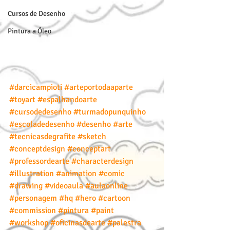
Cursos de Desenho
Pintura a Óleo
#darcicampioti
#arteportodaaparte
#toyart
#espalhandoarte
#cursodedesenho
#turmadopunquinho
#escoladedesenho
#desenho
#arte
#tecnicasdegrafite
#sketch
#conceptdesign
#conceptart
#professordearte
#characterdesign
#illustration
#animation
#comic
#drawing
#videoaula
#aulaonline
#personagem
#hq
#hero
#cartoon
#commission
#pintura
#paint
#workshop
#oficinasdearte
#palestra