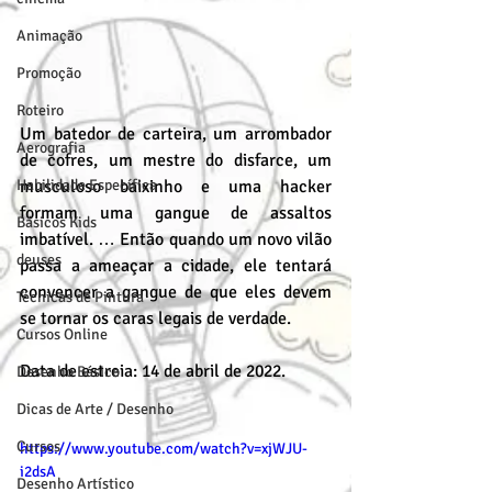
Animação
Promoção
Roteiro
Um batedor de carteira, um arrombador 
Aerografia
de cofres, um mestre do disfarce, um 
Habilidade Específica
musculoso baixinho e uma hacker 
formam uma gangue de assaltos 
Básicos Kids
imbatível. … Então quando um novo vilão 
deuses
passa a ameaçar a cidade, ele tentará 
convencer a gangue de que eles devem 
Técnicas de Pintura
se tornar os caras legais de verdade.
Cursos Online
Data de estreia: 14 de abril de 2022.
Desenho Básico
Dicas de Arte / Desenho
Cursos
https://www.youtube.com/watch?v=xjWJU-
i2dsA
Desenho Artístico