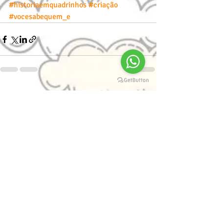
#historiaemquadrinhos
#criação
#vocesabequem_e
Posts recentes
Ver tudo