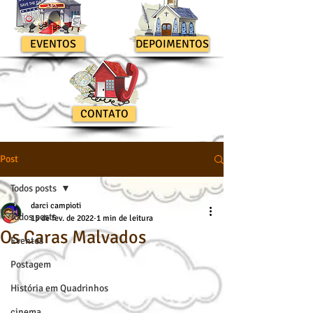
EVENTOS
DEPOIMENTOS
CONTATO
Post
Todos posts
darci campioti
Todos posts
15 de fev. de 2022
1 min de leitura
Os Caras Malvados
Eventos
Postagem
História em Quadrinhos
cinema