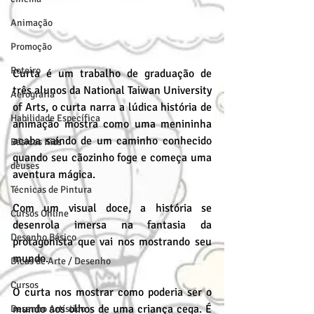
Animação
Promoção
Roteiro
Curta é um trabalho de graduação de 
três alunos da National Taiwan University 
Aerografia
of Arts, o curta narra a lúdica história de 
Habilidade Específica
animação mostra como uma menininha 
acaba saindo de um caminho conhecido 
Básicos Kids
quando seu cãozinho foge e começa uma 
deuses
aventura mágica.
Técnicas de Pintura
Com um visual doce, a história se 
Cursos Online
desenrola imersa na fantasia da 
Desenho Básico
protagonista que vai nos mostrando seu 
mundo.
Dicas de Arte / Desenho
Cursos
O curta nos mostrar como poderia ser o 
mundo aos olhos de uma criança cega. É 
Desenho Artístico