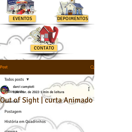
EVENTOS
DEPOIMENTOS
CONTATO
Post
Todos posts
darci campioti
Todos posts
8 de mar. de 2022
1 min de leitura
Out of Sight | curta Animado
Eventos
Postagem
História em Quadrinhos
cinema