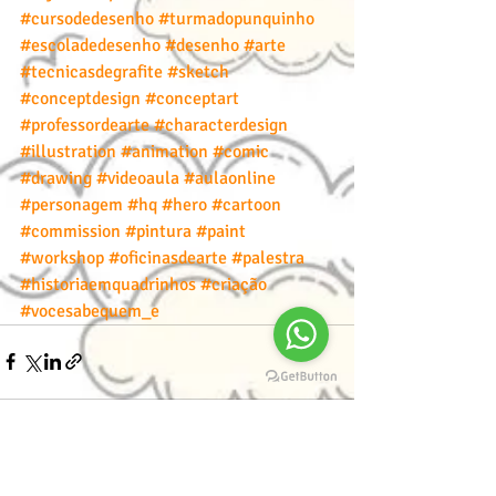
#cursodedesenho
#turmadopunquinho
#escoladedesenho
#desenho
#arte
#tecnicasdegrafite
#sketch
#conceptdesign
#conceptart
#professordearte
#characterdesign
#illustration
#animation
#comic
#drawing
#videoaula
#aulaonline
#personagem
#hq
#hero
#cartoon
#commission
#pintura
#paint
#workshop
#oficinasdearte
#palestra
#historiaemquadrinhos
#criação
#vocesabequem_e
Posts recentes
Ver tudo