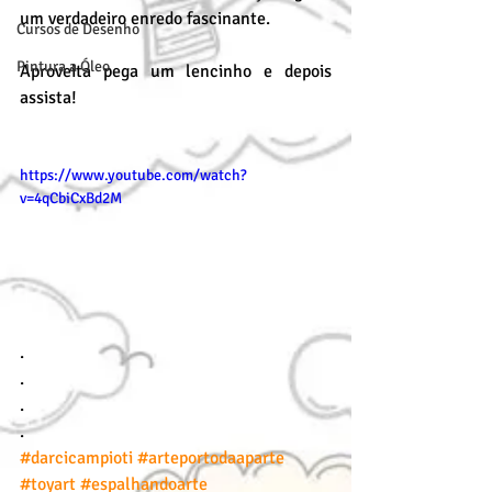
um verdadeiro enredo fascinante.
Cursos de Desenho
Pintura a Óleo
Aproveita pega um lencinho e depois 
assista!
https://www.youtube.com/watch?
v=4qCbiCxBd2M
.
.
.
.
#darcicampioti
#arteportodaaparte
#toyart
#espalhandoarte