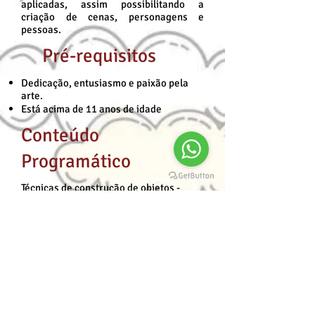
aplicadas, assim possibilitando a
criação de cenas, personagens e
pessoas.
Pré-requisitos
Dedicação, entusiasmo e paixão pela
arte.
Está acima de 11 anos de idade
Conteúdo
Programático
Técnicas de construção de objetos -
Observação
· Analise dos sólidos geométricos
· Aplicação e estudo das formas
simples orientada a objetos orgânicos e
inorgânicos;
· Fundamentos da perspectiva;
· Fundamentos e aplicação de luz luz
e sombra, criando profundidade às
ilustrações;