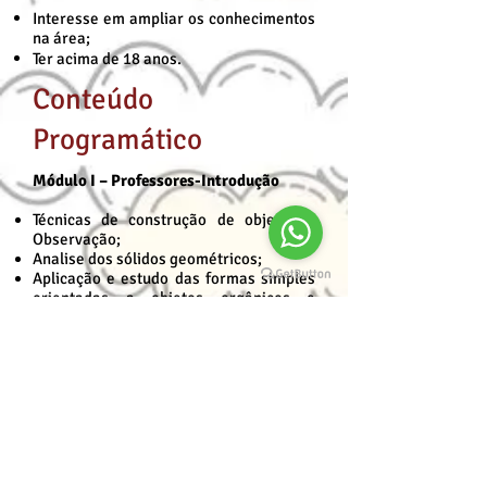
Interesse em ampliar os conhecimentos
na área;
Ter acima de 18 anos.
Conteúdo
Programático
Módulo I – Professores-Introdução
Técnicas de construção de objetos –
Observação;
Analise dos sólidos geométricos;
Aplicação e estudo das formas simples
orientadas a objetos orgânicos e
inorgânicos;
Fundamentos da perspectiva;
Fundamentos e aplicação de luz e
sombra, criando profundidade às
ilustrações;
Fundamentos do desenho da figura
anatomia humana;
Construindo o rosto humano;
Desenhando elementos do rosto;