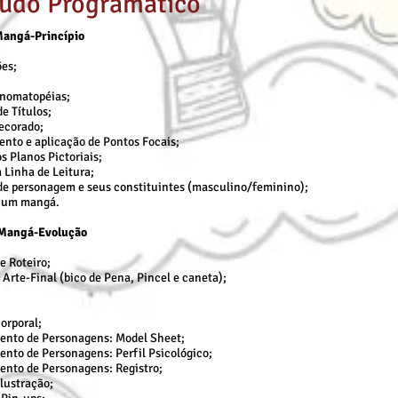
údo Programático
Mangá-Princípio
ões;
Onomatopéias;
e Títulos;
ecorado;
nto e aplicação de Pontos Focais;
s Planos Pictoriais;
a Linha de Leitura;
de personagem e seus constituintes (masculino/feminino);
 um mangá.
 Mangá-Evolução
e Roteiro;
 Arte-Final (bico de Pena, Pincel e caneta);
orporal;
ento de Personagens: Model Sheet;
nto de Personagens: Perfil Psicológico;
ento de Personagens: Registro;
Ilustração;