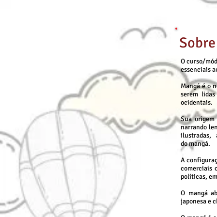
Sobre
O curso/mód
essenciais a
Mangá é o n
serem lidas
ocidentais.
Sua origem e
narrando len
ilustradas
do mangá.
A configuraç
comerciais o
políticas, e
O mangá abo
japonesa e c