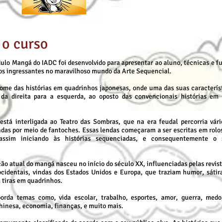
 o curso
ulo Mangá do IADC foi desenvolvido para apresentar ao aluno, técnicas e 
os ingressantes no maravilhoso mundo da Arte Sequencial.
ome das histórias em quadrinhos japonesas, onde uma das suas característ
 da direita para a esquerda, ao oposto das convencionais histórias em
stá interligada ao Teatro das Sombras, que na era feudal percorria vário
das por meio de fantoches. Essas lendas começaram a ser escritas em rolos
, assim iniciando às histórias sequenciadas, e consequentemente o 
ão atual do mangá nasceu no início do século XX, influenciadas pelas revist
cidentais, vindas dos Estados Unidos e Europa, que traziam humor, sátira
m tiras em quadrinhos.
rda temas como, vida escolar, trabalho, esportes, amor, guerra, medo,
hinesa, economia, finanças, e muito mais.