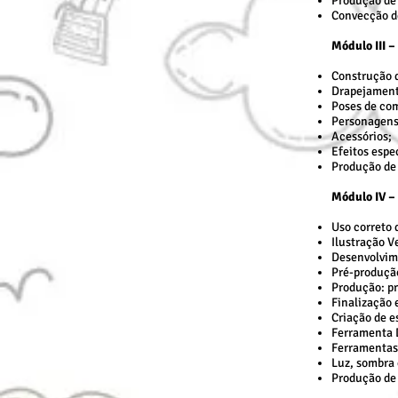
Produção de
Convecção d
Módulo III 
Construção 
Drapejament
Poses de co
Personagens
Acessórios;
Efeitos esp
Produção de
Módulo IV –
Uso correto 
Ilustração Ve
Desenvolvime
Pré-produção
Produção: pr
Finalização 
Criação de es
Ferramenta 
Ferramentas
Luz, sombra 
Produção de