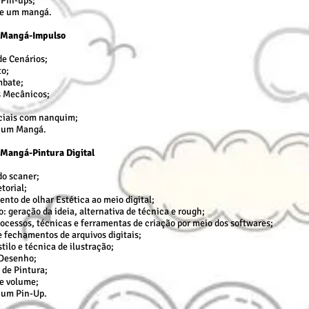
 Pin-ups;
e um mangá.
– Mangá-Impulso
de Cenários;
o;
mbate;
 Mecânicos;
eciais com nanquim;
 um Mangá.
 Mangá-Pintura Digital
do scaner;
torial;
nto de olhar Estética ao meio digital;
: geração da ideia, alternativa de técnica e rough;
ocessos, técnicas e ferramentas de criação por meio dos softwares;
e fechamentos de arquivos digitais;
tilo e técnica de ilustração;
Desenho;
 de Pintura;
e volume;
 um Pin-Up.