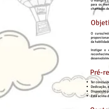
O mangá é co
para os men
chamadas de
Objet
O curso/mó
proporcionar
da habilidad
Instigar o 
reconheci
desenvolvime
Pré-re
Ter concluíd
Dedicação, e
Disposição p
Está acima d