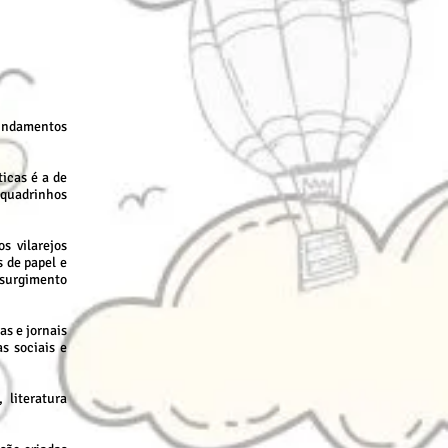
fundamentos
icas é a de
 quadrinhos
s vilarejos
 de papel e
surgimento
as e jornais
s sociais e
 literatura