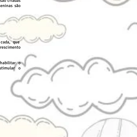
são criadas
meninas são
 cada, que
crescimento
habilitar o
timular o