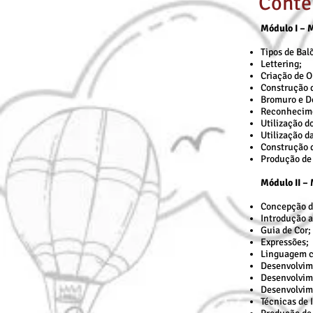
Conte
Módulo I – 
Tipos de Bal
Lettering;
Criação de 
Construção d
Bromuro e D
Reconhecime
Utilização do
Utilização d
Construção 
Produção de
Módulo II –
Concepção d
Introdução a
Guia de Cor;
Expressões;
Linguagem c
Desenvolvim
Desenvolvime
Desenvolvim
Técnicas de 