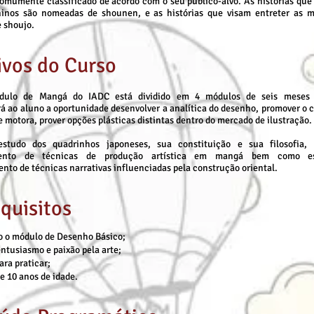
mumente classificado de acordo com o seu público-alvo. As histórias que 
inos são nomeadas de shounen, e as histórias que visam entreter as 
 shoujo.
ivos do Curso
dulo de Mangá do IADC está dividido em 4 módulos de seis meses
á ao aluno a oportunidade desenvolver a analítica do desenho, promover o 
e motora, prover opções plásticas distintas dentro do mercado de ilustração.
estudo dos quadrinhos japoneses, sua constituição e sua filosofia, 
mento de técnicas de produção artística em mangá bem como es
nto de técnicas narrativas influenciadas pela construção oriental.
quisitos
o o módulo de Desenho Básico;
ntusiasmo e paixão pela arte;
ara praticar;
e 10 anos de idade.