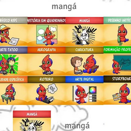
mangá
mangá